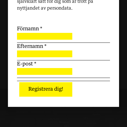
självklart sätt för dig som är trött på
nyttjandet av persondata.
Förnamn
*
Efternamn
*
E-post
*
Registrera dig!